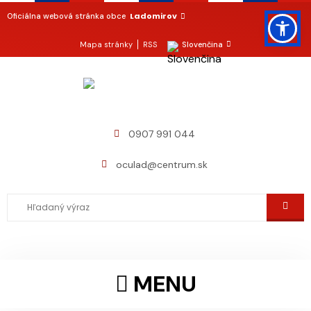
Ladomirov
Oficiálna webová stránka obce
Mapa stránky
RSS
Slovenčina
0907 991 044
oculad@centrum.sk
MENU