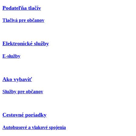
Podateľňa tlačív
Tlačivá pre občanov
Elektronické služby
E-služby
Ako vybaviť
Služby pre občanov
Cestovné poriadky
Autobusové a vlakové spojenia