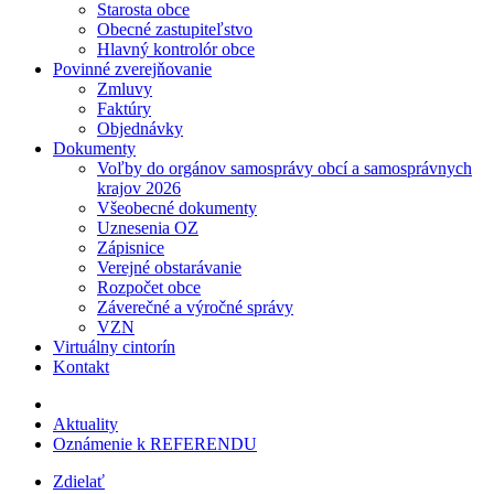
Starosta obce
Obecné zastupiteľstvo
Hlavný kontrolór obce
Povinné zverejňovanie
Zmluvy
Faktúry
Objednávky
Dokumenty
Voľby do orgánov samosprávy obcí a samosprávnych
krajov 2026
Všeobecné dokumenty
Uznesenia OZ
Zápisnice
Verejné obstarávanie
Rozpočet obce
Záverečné a výročné správy
VZN
Virtuálny cintorín
Kontakt
Aktuality
Oznámenie k REFERENDU
Zdielať