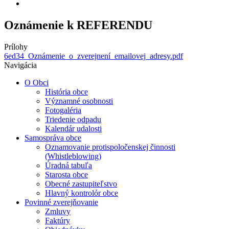
Oznámenie k REFERENDU
Prílohy
6ed34_Oznámenie_o_zverejnení_emailovej_adresy.pdf
Navigácia
O Obci
História obce
Významné osobnosti
Fotogaléria
Triedenie odpadu
Kalendár udalosti
Samospráva obce
Oznamovanie protispoločenskej činnosti
(Whistleblowing)
Úradná tabuľa
Starosta obce
Obecné zastupiteľstvo
Hlavný kontrolór obce
Povinné zverejňovanie
Zmluvy
Faktúry