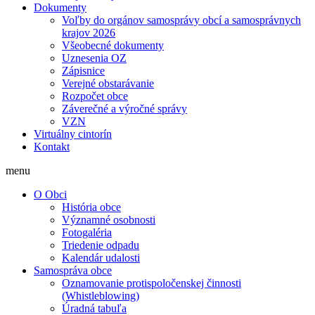
Dokumenty
Voľby do orgánov samosprávy obcí a samosprávnych
krajov 2026
Všeobecné dokumenty
Uznesenia OZ
Zápisnice
Verejné obstarávanie
Rozpočet obce
Záverečné a výročné správy
VZN
Virtuálny cintorín
Kontakt
menu
O Obci
História obce
Významné osobnosti
Fotogaléria
Triedenie odpadu
Kalendár udalosti
Samospráva obce
Oznamovanie protispoločenskej činnosti
(Whistleblowing)
Úradná tabuľa